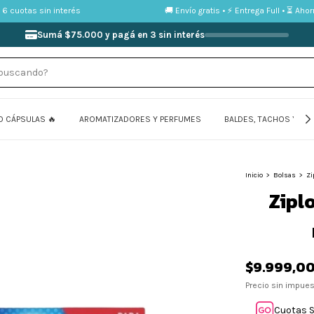
cuotas sin interés
🚚 Envío gratis • ⚡ Entrega Full • ⏳ Ahorr
Sumá $75.000 y pagá en 3 sin interés
O CÁPSULAS 🔥
AROMATIZADORES Y PERFUMES
BALDES, TACHOS Y FU
Inicio
>
Bolsas
>
Zi
Zipl
$9.999,0
Precio sin impue
Cuotas S