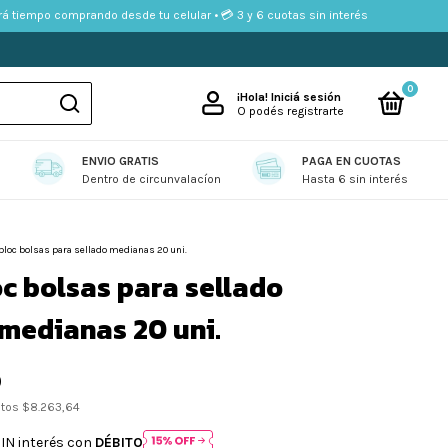
á tiempo comprando desde tu celular • 💳 3 y 6 cuotas sin interés
Añadir al carrito
0
¡Hola!
Iniciá sesión
O podés registrarte
ENVIO GRATIS
PAGA EN CUOTAS
ENTES
BOLSAS
COMBOS DE LIMPIEZA
CUIDADO PERSONAL
D
Dentro de circunvalacíon
Hasta 6 sin interés
ploc bolsas para sellado medianas 20 uni.
oc bolsas para sellado
medianas 20 uni.
0
stos
$8.263,64
IN interés con
DÉBITO