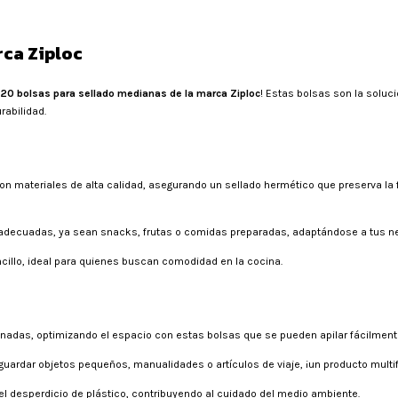
rca Ziploc
20 bolsas para sellado medianas de la marca Ziploc
! Estas bolsas son la soluci
abilidad.
n materiales de alta calidad, asegurando un sellado hermético que preserva la 
adecuadas, ya sean snacks, frutas o comidas preparadas, adaptándose a tus ne
cillo, ideal para quienes buscan comodidad en la cocina.
adas, optimizando el espacio con estas bolsas que se pueden apilar fácilment
ardar objetos pequeños, manualidades o artículos de viaje, ¡un producto multi
el desperdicio de plástico, contribuyendo al cuidado del medio ambiente.