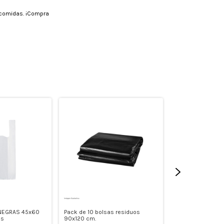
s comidas. ¡Compra
 NEGRAS 45x60
Pack de 10 bolsas residuos
Pack de 10 bolsa
es
90x120 cm.
80x110 cm REFO