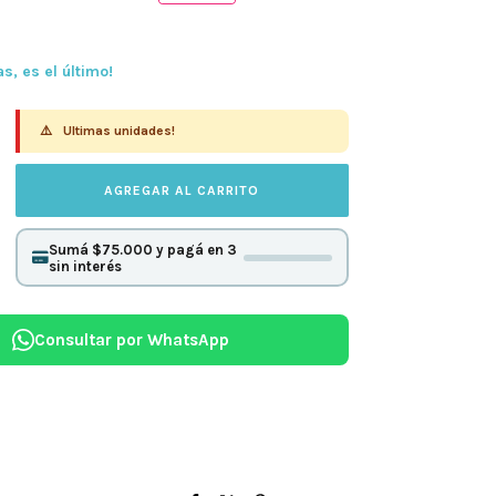
as, es el último!
⚠️
Ultimas unidades!
Sumá $75.000 y pagá en 3
sin interés
Consultar por WhatsApp