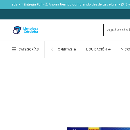
ío gratis • ⚡ Entrega Full • ⏳ Ahorrá tiempo comprando desde tu celular • 💳 3 y 6 
Ziploc bolsas para sellado medianas 20 uni.
$9.999,00
CATEGORÍAS
OFERTAS 🔥
LIQUIDACIÓN 🔥
MICR