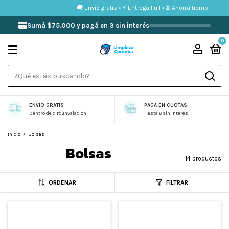
erés
🚚 Envío gratis • ⚡ Entrega Full • ⏳ Ahorrá tiempo compr
Sumá $75.000 y pagá en 3 sin interés
0
ENVIO GRATIS
PAGA EN CUOTAS
Dentro de circunvalacíon
Hasta 6 sin interés
Inicio
>
Bolsas
Bolsas
14 productos
ORDENAR
FILTRAR