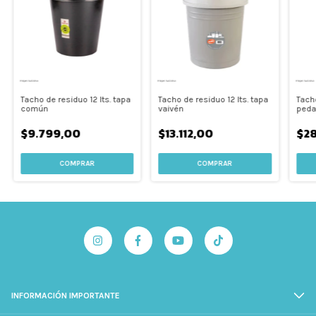
Tacho de residuo 12 lts. tapa
Tacho de residuo 12 lts. tapa
Tacho
común
vaivén
peda
$9.799,00
$13.112,00
$2
INFORMACIÓN IMPORTANTE