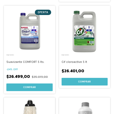
OFERTA
Suavizante COMFORT 5 lts.
Cif cloroactive 5 lt
$26.401,00
-
24
%
OFF
$26.499,00
$35.019,00