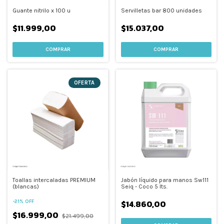
Guante nitrilo x 100 u
Servilletas bar 800 unidades
$11.999,00
$15.037,00
COMPRAR
OFERTA
Toallas intercaladas PREMIUM
Jabón líquido para manos Sw111
(blancas)
Seiq - Coco 5 lts.
$14.860,00
-
21
%
OFF
$16.999,00
$21.499,00