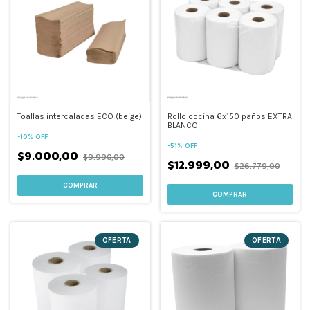
Toallas intercaladas ECO (beige)
Rollo cocina 6x150 paños EXTRA
BLANCO
-
10
%
OFF
-
51
%
OFF
$9.000,00
$9.990,00
$12.999,00
$26.779,00
OFERTA
OFERTA