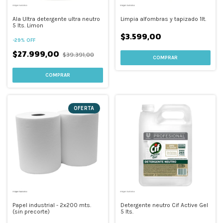
Ala Ultra detergente ultra neutro
Limpia alfombras y tapizado 1lt.
5 lts. Limon
$3.599,00
-
29
%
OFF
$27.999,00
$39.391,00
OFERTA
Papel industrial - 2x200 mts.
Detergente neutro Cif Active Gel
(sin precorte)
5 lts.