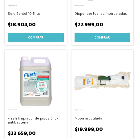
Seiq Bentol 10 5 lts
Dispenser toallas intercaladas
$18.904,00
$22.999,00
Flash limpiador de pisos 5 lt -
Mopa articulada
antibacterial
$19.999,00
$22.659,00