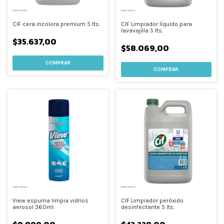
CIF cera incolora premium 5 lts.
CIF Limpiador líquido para
lavavajilla 5 lts.
$35.637,00
$58.069,00
View espuma limpia vidrios
CIF Limpiador peróxido
aerosol 360ml.
desinfectante 5 lts.