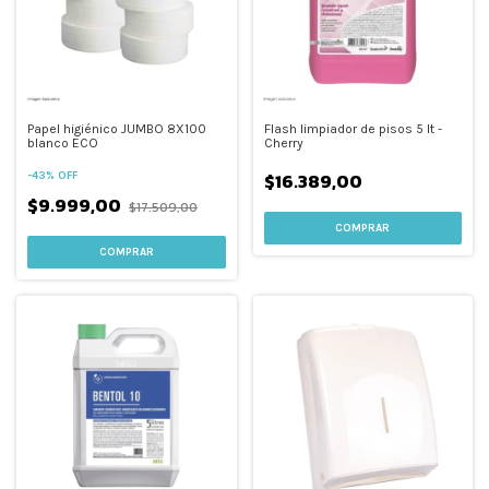
Papel higiénico JUMBO 8X100
Flash limpiador de pisos 5 lt -
blanco ECO
Cherry
$16.389,00
-
43
%
OFF
$9.999,00
$17.509,00
COMPRAR