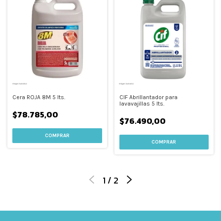
Cera ROJA 8M 5 lts.
CIF Abrillantador para
lavavajillas 5 lts.
$78.785,00
$76.490,00
1
/
2