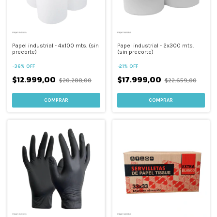
Papel industrial - 4x100 mts. (sin
Papel industrial - 2x300 mts.
precorte)
(sin precorte)
-
36
%
OFF
-
21
%
OFF
$12.999,00
$17.999,00
$20.288,00
$22.659,00