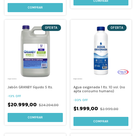
OFERTA
OFERTA
Jabón GRANBY líquido 5 lts.
Agua oxigenada 1 lts. 10 vol. (no
apta consumo humano)
-
13
%
OFF
-
33
%
OFF
$20.999,00
$24.204,00
$1.999,00
$2.999,00