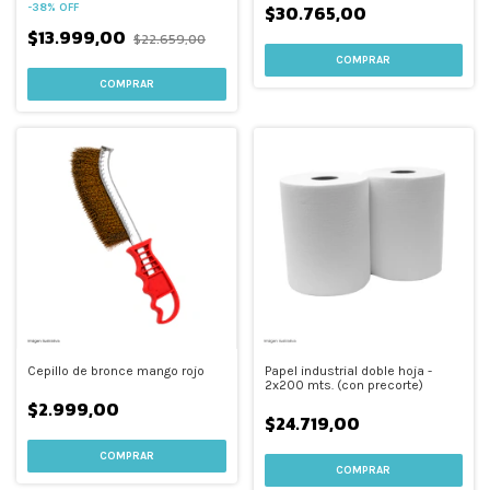
$30.765,00
-
38
%
OFF
$13.999,00
$22.659,00
Cepillo de bronce mango rojo
Papel industrial doble hoja -
2x200 mts. (con precorte)
$2.999,00
$24.719,00