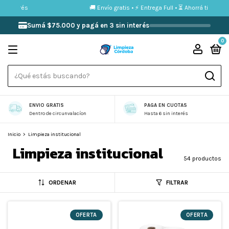
rés
🚚 Envío gratis • ⚡ Entrega Full • ⏳ Ahorrá tiempo compran
Sumá $75.000 y pagá en 3 sin interés
0
ENVIO GRATIS
PAGA EN CUOTAS
Dentro de circunvalacíon
Hasta 6 sin interés
Inicio
>
Limpieza institucional
Limpieza institucional
54 productos
ORDENAR
FILTRAR
OFERTA
OFERTA