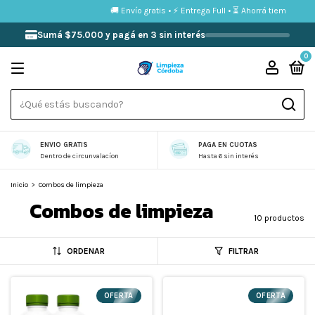
terés
🚚 Envío gratis • ⚡ Entrega Full • ⏳ Ahorrá tiempo comp
Sumá $75.000 y pagá en 3 sin interés
0
ENVIO GRATIS
PAGA EN CUOTAS
Dentro de circunvalacíon
Hasta 6 sin interés
Inicio
>
Combos de limpieza
Combos de limpieza
10 productos
ORDENAR
FILTRAR
OFERTA
OFERTA