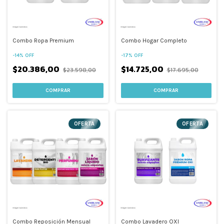
Combo Ropa Premium
Combo Hogar Completo
-
14
%
OFF
-
17
%
OFF
$20.386,00
$14.725,00
$23.598,00
$17.695,00
COMPRAR
COMPRAR
OFERTA
OFERTA
Combo Reposición Mensual
Combo Lavadero OXI