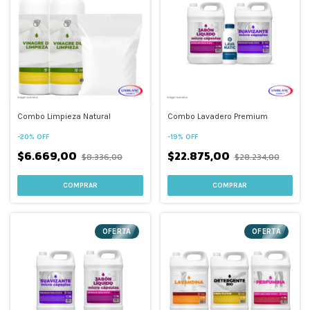
Combo Limpieza Natural
Combo Lavadero Premium
-
20
%
OFF
-
19
%
OFF
$6.669,00
$22.875,00
$8.336,00
$28.234,00
COMPRAR
OFERTA
OFERTA