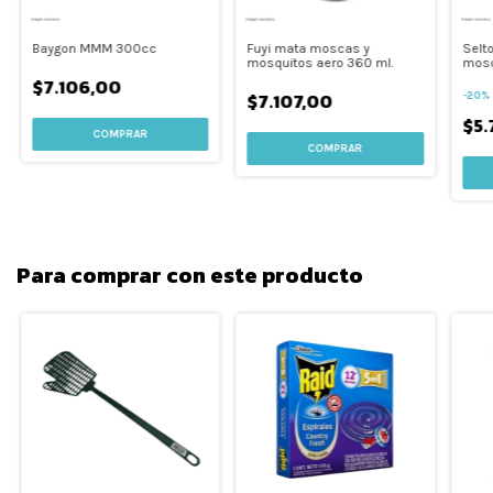
Baygon MMM 300cc
Fuyi mata moscas y
Selt
mosquitos aero 360 ml.
mosq
$7.106,00
$7.107,00
-
20
$5
Para comprar con este producto