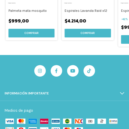
Palmeta mata mosquito
Espirales Lavanda Raid x12
Espi
$999,00
$4.214,00
-
42
%
$9
INFORMACIÓN IMPORTANTE
Medios de pago