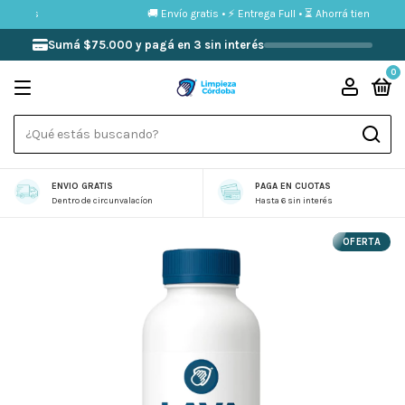
interés
🚚 Envío gratis • ⚡ Entrega Full • ⏳ Ahorrá tiempo co
Sumá $75.000 y pagá en 3 sin interés
0
ENVIO GRATIS
PAGA EN CUOTAS
Dentro de circunvalacíon
Hasta 6 sin interés
OFERTA