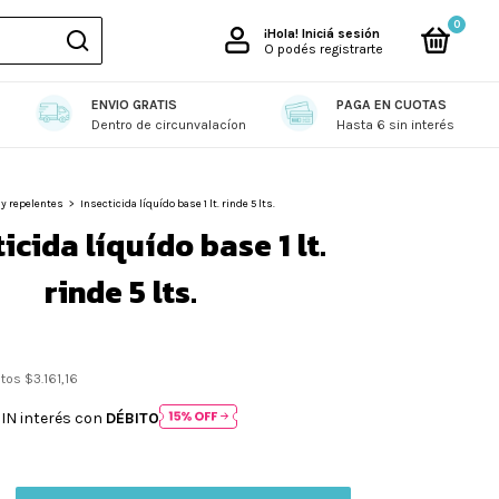
0
¡Hola!
Iniciá sesión
O podés registrarte
ENVIO GRATIS
PAGA EN CUOTAS
ENTES
BOLSAS
COMBOS DE LIMPIEZA
CUIDADO PERSONAL
D
Dentro de circunvalacíon
Hasta 6 sin interés
 y repelentes
>
Insecticida líquído base 1 lt. rinde 5 lts.
icida líquído base 1 lt.
rinde 5 lts.
stos
$3.161,16
IN interés con
DÉBITO