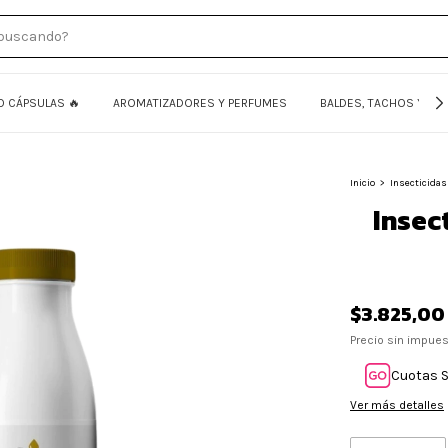
O CÁPSULAS 🔥
AROMATIZADORES Y PERFUMES
BALDES, TACHOS Y FU
Inicio
>
Insecticidas
Insect
$3.825,00
Precio sin impue
Cuotas S
Ver más detalles