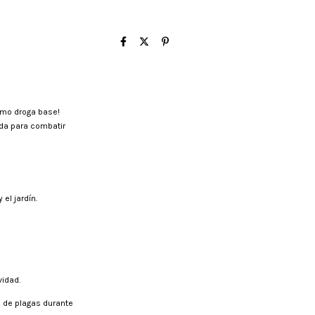
como droga base!
da para combatir
el jardín.
vidad.
e de plagas durante