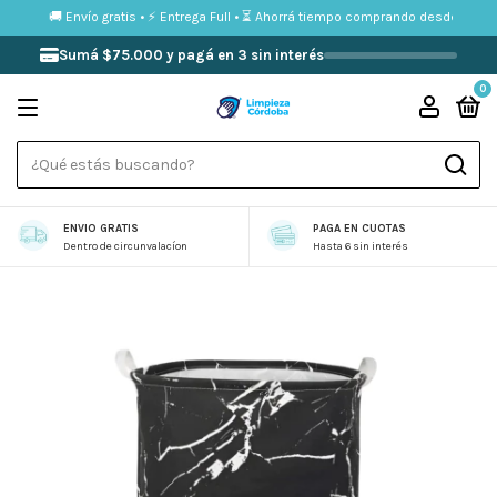
🚚 Envío gratis • ⚡ Entrega Full • ⏳ Ahorrá tiempo comprando desde tu celula
Sumá $75.000 y pagá en 3 sin interés
0
ENVIO GRATIS
PAGA EN CUOTAS
Dentro de circunvalacíon
Hasta 6 sin interés