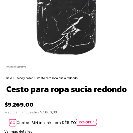
Inicio
>
Deco y bazar
>
Cesto para ropa sucia redondo
Cesto para ropa sucia redondo
$9.269,00
Precio sin impuestos
$7.660,33
Cuotas SIN interés con
DÉBITO
Ver más detalles