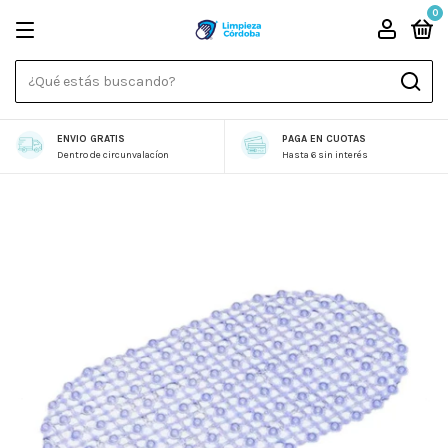
0
ENVIO GRATIS
PAGA EN CUOTAS
Dentro de circunvalacíon
Hasta 6 sin interés