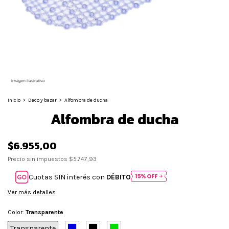
Inicio
>
Deco y bazar
>
Alfombra de ducha
Alfombra de ducha
$6.955,00
Precio sin impuestos
$5.747,93
Cuotas SIN interés con
DÉBITO
Ver más detalles
Color:
Transparente
Transparente