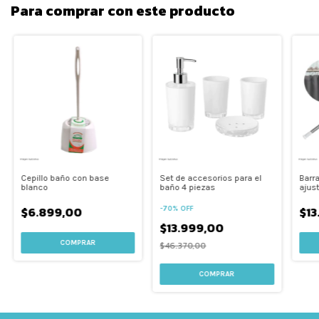
Para comprar con este producto
Cepillo baño con base
Set de accesorios para el
Barr
blanco
baño 4 piezas
ajus
$6.899,00
$13
-
70
%
OFF
$13.999,00
$46.370,00