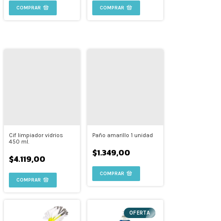
Cif limpiador vidrios
Paño amarillo 1 unidad
450 ml.
$1.349,00
$4.119,00
OFERTA