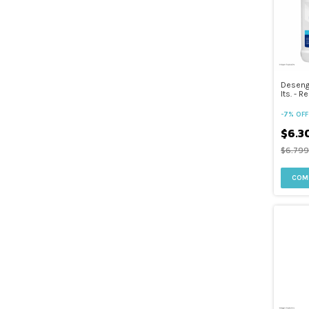
Deseng
lts. - R
-
7
%
OFF
$6.3
$6.799
COM