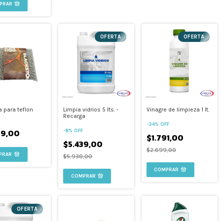
PRAR
OFERTA
OFERTA
 para teflon
Limpia vidrios 5 lts. -
Vinagre de limpieza 1 lt.
Recarga
-
34
%
OFF
99,00
-
8
%
OFF
$1.791,00
$5.439,00
$2.699,00
$5.938,00
COMPRAR
OFERTA