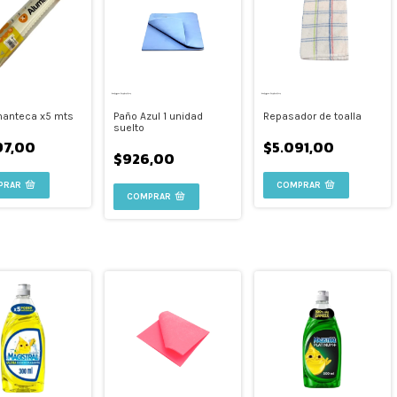
manteca x5 mts
Paño Azul 1 unidad
Repasador de toalla
suelto
97,00
$5.091,00
$926,00