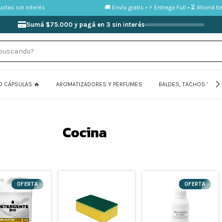
 sin interés
🚚 Envío gratis • ⚡ Entrega Full • ⏳ Ahorrá tiemp
Sumá $75.000 y pagá en 3 sin interés
O CÁPSULAS 🔥
AROMATIZADORES Y PERFUMES
BALDES, TACHOS Y FU
Cocina
OFERTA
OFERTA