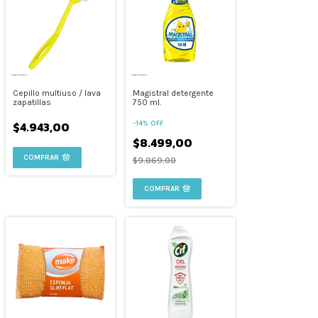
Cepillo multiuso / lava
Magistral detergente
zapatillas
750 ml.
$4.943,00
-
14
%
OFF
$8.499,00
$9.869,00
COMPRAR