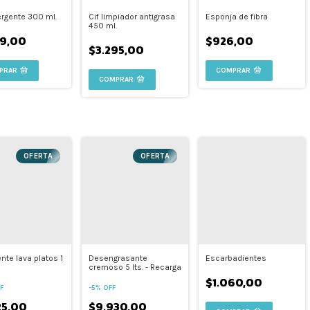
ergente 300 ml.
Cif limpiador antigrasa
Esponja de fibra
450 ml.
99,00
$926,00
$3.295,00
PRAR
OFERTA
OFERTA
nte lava platos 1
Desengrasante
Escarbadientes
cremoso 5 lts. - Recarga
$1.060,00
F
-
5
%
OFF
25,00
$9.930,00