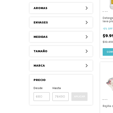
AROMAS
Deterg
lava pla
ENVASES
Recarg
-
5
%
OFF
$9.9
MEDIDAS
$10.49
TAMAÑO
COM
MARCA
PRECIO
Desde
Hasta
APLICAR
Rejilla