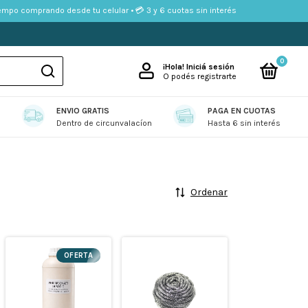
o comprando desde tu celular • 💳 3 y 6 cuotas sin interés
0
¡Hola!
Iniciá sesión
O podés registrarte
ENVIO GRATIS
PAGA EN CUOTAS
ENTES
BOLSAS
COMBOS DE LIMPIEZA
CUIDADO PERSONAL
D
Dentro de circunvalacíon
Hasta 6 sin interés
Ordenar
OFERTA