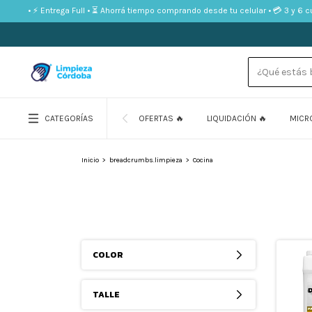
is • ⚡ Entrega Full • ⏳ Ahorrá tiempo comprando desde tu celular • 💳 3 y 6 cuotas
CATEGORÍAS
OFERTAS 🔥
LIQUIDACIÓN 🔥
MICR
Inicio
>
breadcrumbs.limpieza
>
Cocina
COLOR
TALLE