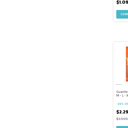
$1.0
Guante 
M - L - 
-
36
%
OF
$2.2
$3.599