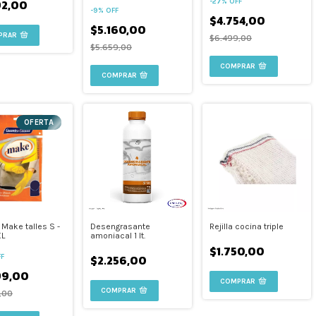
92,00
-
27
%
OFF
-
9
%
OFF
$4.754,00
$5.160,00
$6.499,00
$5.659,00
COMPRAR
OFERTA
Make talles S -
Desengrasante
Rejilla cocina triple
XL
amoniacal 1 lt.
$1.750,00
$2.256,00
F
99,00
,00