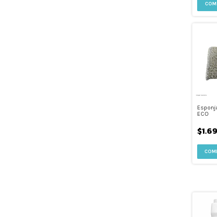
COM
Esponja
ECO
$1.6