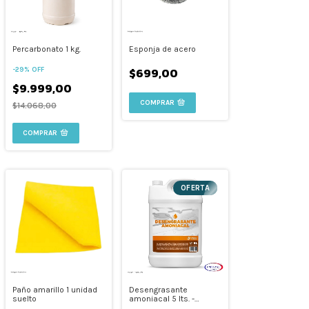
Percarbonato 1 kg.
Esponja de acero
$699,00
-
29
%
OFF
$9.999,00
COMPRAR
$14.068,00
OFERTA
Paño amarillo 1 unidad
Desengrasante
suelto
amoniacal 5 lts. -
Recarga