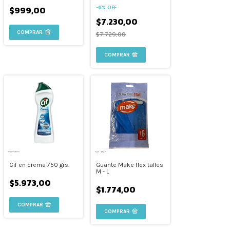
$999,00
-
6
%
OFF
$7.230,00
$7.729,00
COMPRAR
Cif en crema 750 grs.
Guante Make flex talles
M - L
$5.973,00
$1.774,00
COMPRAR
COMPRAR