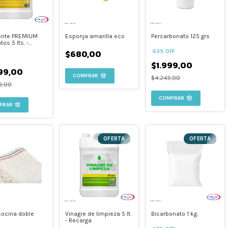
ente PREMIUM
Esponja amarilla eco
Percarbonato 125 grs
tos 5 lts. -
a
$680,00
-
53
%
OFF
$1.999,00
99,00
$4.243,00
8,00
PRAR
OFERTA
OFERTA
 cocina doble
Vinagre de limpieza 5 lt.
Bicarbonato 1 kg.
- Recarga