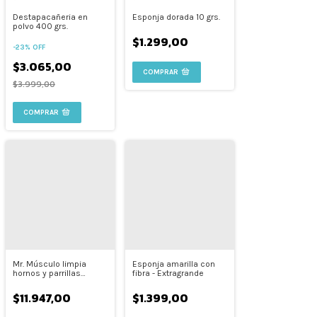
Destapacañeria en
Esponja dorada 10 grs.
polvo 400 grs.
$1.299,00
-
23
%
OFF
$3.065,00
$3.999,00
Mr. Músculo limpia
Esponja amarilla con
hornos y parrillas
fibra - Extragrande
Platinum
$11.947,00
$1.399,00