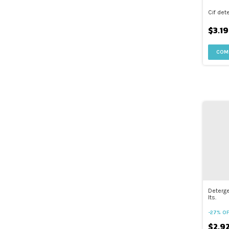
Cif det
$3.1
COM
Deterge
lts.
-
27
%
OF
$2.9