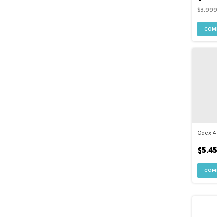
$3.999
Odex 4
$5.4